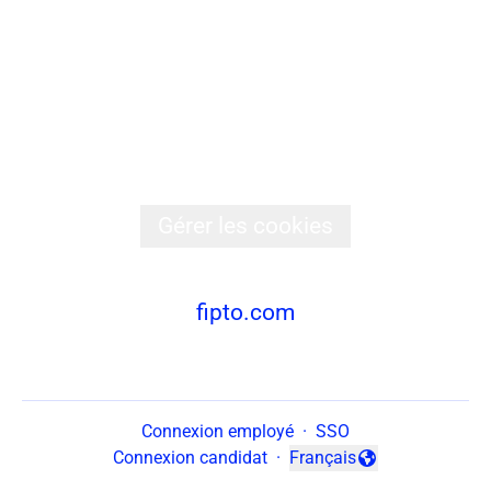
Découvre Fipto
Nos offres d'emploi
Données et confidentialité
Gérer les cookies
fipto.com
Connexion employé
·
SSO
Connexion candidat
·
Français
Changer la langue